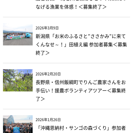
なげる漁業を体感！＜募集終了＞
2026年3月9日
新潟県「お米のふるさと”ささかみ”に来て
くんなせ～！」田植え編 参加者募集＜募集
終了＞
2026年2月20日
長野県・信州飯綱町でりんご農家さんをお
手伝い！援農ボランティアツアー＜募集終
了＞
2026年1月26日
「沖縄恩納村・サンゴの森づくり」参加者