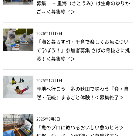
募集 ～里海（さとうみ）は生命のゆりか
ご～＜募集終了＞
2026年1月19日
「海と暮らす町・千倉で楽しくお魚につい
て学ぼう！」参加者募集 さばの骨抜きに挑
戦！＜募集終了＞
2025年12月1日
産地へ行こう 冬の秋田で味わう『食・自
然・伝統』まるごと体験！＜募集終了＞
2025年9月8日
「魚のプロに教わるおいしい魚のヒミツ
佐賀 シーボーン昭徳」＜募集終了＞