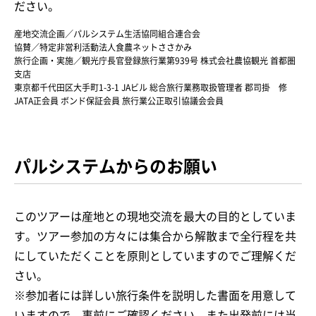
ださい。
産地交流企画／パルシステム生活協同組合連合会
協賛／特定非営利活動法人食農ネットささかみ
旅行企画・実施／観光庁長官登録旅行業第939号 株式会社農協観光 首都圏
支店
東京都千代田区大手町1-3-1 JAビル 総合旅行業務取扱管理者 郡司掛 修
JATA正会員 ボンド保証会員 旅行業公正取引協議会会員
パルシステムからのお願い
このツアーは産地との現地交流を最大の目的としていま
す。ツアー参加の方々には集合から解散まで全行程を共
にしていただくことを原則としていますのでご理解くだ
さい。
※参加者には詳しい旅行条件を説明した書面を用意して
いますので、事前にご確認ください。また出発前には当