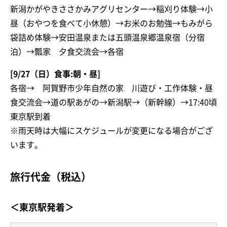
新潟かがやきささかみアグリセンター→稲刈り体験→小
昼（おやつを食べて小休憩）→お米のお勉強→もみがら
袋詰め体験→安田温泉または五頭温泉郷温泉宿（分宿
泊）→瓢家 夕食交流会→各宿
[9/27（日）食事:朝・昼]
各宿→ 阿賀野市少年自然の家 川遊び・工作体験・昼
食交流会→道の駅あがの→新潟駅→（新幹線）→17:40頃
東京駅到着
※雨天時は大幅にスケジュールが変更になる場合がござ
います。
旅行代金（税込）
＜東京駅発着＞