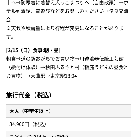
市へ→防寒着に着替え犬っこまつりへ（自由散策）→ホ
テル到着後、雪遊びなどをお楽しみください→夕食交流
会
※天候や積雪量により行程が変更になることがありま
す。
[2/15（日）食事:朝・昼]
朝食→道の駅おがちでお買い物→川連漆器伝統工芸館
（絵付け体験）→秋田ふるさと村（稲庭うどんの昼食と
お買物）→大曲駅→東京駅18:04
旅行代金（税込）
大人（中学生以上）
34,900円（税込）