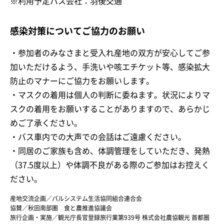
※利用予定バス会社：羽後交通
感染対策についてご協力のお願い
・参加者のみなさまと受入れ産地の双方が安心してご参
加いただけるよう、手洗いや咳エチケット等、感染拡大
防止のマナーにご協力をお願いします。
・マスクの着用は個人の判断に委ねます。状況によりマ
スクの着用をお願いすることがありますので、あらかじ
めご了承ください。
・バス車内での大声での会話はご遠慮ください。
・同居のご家族も含め、体調管理をしていただき、発熱
（37.5度以上）や体調不良がある際のご参加はお控えく
ださい。
産地交流企画／パルシステム生活協同組合連合会
協賛／秋田南部圏 食と農推進協議会
旅行企画・実施／観光庁長官登録旅行業第939号 株式会社農協観光 首都圏