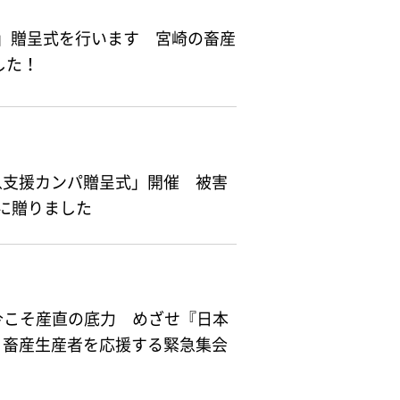
パ」贈呈式を行います 宮崎の畜産
した！
急支援カンパ贈呈式」開催 被害
に贈りました
「今こそ産直の底力 めざせ『日本
う畜産生産者を応援する緊急集会