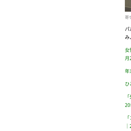
寄
パ
み
女
月
年
ひ
「
2
「
｜