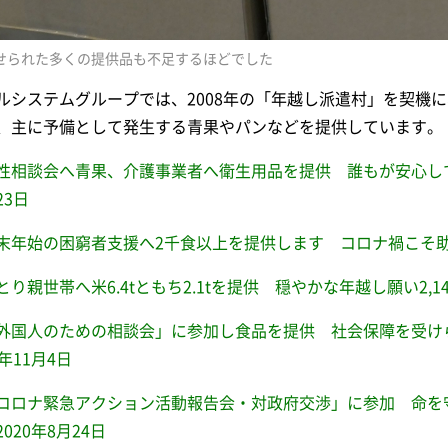
せられた多くの提供品も不足するほどでした
ルシステムグループでは、2008年の「年越し派遣村」を契機
、主に予備として発生する青果やパンなどを提供しています。
性相談会へ青果、介護事業者へ衛生用品を提供 誰もが安心して
23日
末年始の困窮者支援へ2千食以上を提供します コロナ禍こそ助け合
とり親世帯へ米6.4tともち2.1tを提供 穏やかな年越し願い2,14
外国人のための相談会」に参加し食品を提供 社会保障を受け
0年11月4日
コロナ緊急アクション活動報告会・対政府交渉」に参加 命を
2020年8月24日