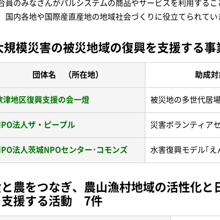
合員のみなさんがパルシステムの商品やサービスを利用するこ
、国内各地や国際産直産地の地域社会づくりに役立てられてい
大規模災害の被災地域の復興を支援する事
団体名 （所在地）
助成対
歌津地区復興支援の会一燈
被災地の多世代居
NPO法人ザ・ピープル
災害ボランティア
NPO法人茨城NPOセンター･コモンズ
水害復興モデル｢え
食と農をつなぎ、農山漁村地域の活性化と
を支援する活動 7件