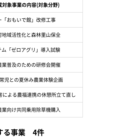
成対象事業の内容(対象分野)
ー「おもいで館」改修工事
村地域活性化と森林里山保全
ステム「ゼロアグリ」導入試験
農業普及のための研修会開催
健常児との夏休み農業体験企画
被害による農福連携の休憩所立て直し
農業向け共同乗用除草機購入
する事業 4件