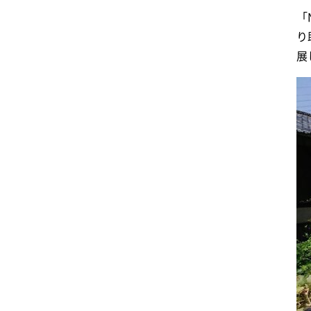
「
り
展