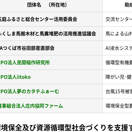
団体名 （所在地）
助
玉庭ふるさと総合センター活用委員会
交流センタ
ふくしま馬搬木材と馬糞堆肥の活用推進協議会
馬による山
JAつくば市谷田部産直部会
AI灌水シ
NPO法人民間稲作研究所
循環型有機
NPO法人iitoko
障がい児･
NPO法人夢のカタチふぁーむ
台風15号
農事組合法人庄内協同ファーム
環境保全型
環境保全及び資源循環型社会づくりを支援