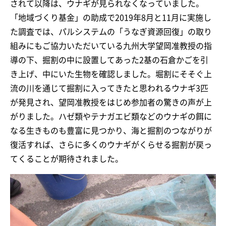
されて以降は、ウナギが見られなくなっていました。
「地域づくり基金」の助成で2019年8月と11月に実施し
た調査では、パルシステムの「うなぎ資源回復」の取り
組みにもご協力いただいている九州大学望岡准教授の指
導の下、掘割の中に設置してあった2基の石倉かごを引
き上げ、中にいた生物を確認しました。堀割にそそぐ上
流の川を通じて掘割に入ってきたと思われるウナギ3匹
が発見され、望岡准教授をはじめ参加者の驚きの声が上
がりました。ハゼ類やテナガエビ類などのウナギの餌に
なる生きものも豊富に見つかり、海と掘割のつながりが
復活すれば、さらに多くのウナギがくらせる掘割が戻っ
てくることが期待されました。