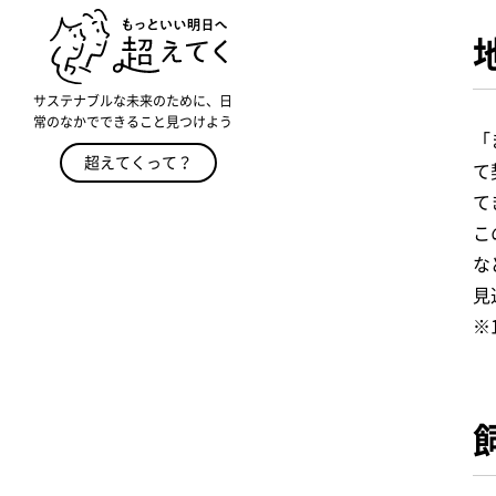
サステナブルな未来のために、日
常のなかでできること見つけよう
「
超えてくって？
て
て
こ
な
見
※