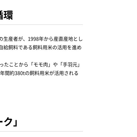
循環
生産者が、1998年から産直産地とし
自給飼料である飼料用米の活用を進め
整ったことから「モモ肉」や「手羽元」
年間約380tの飼料用米が活用される
ーク」