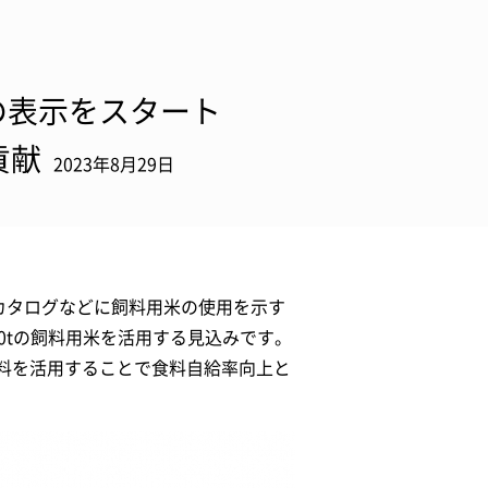
クの表示をスタート
貢献
2023年8月29日
カタログなどに飼料用米の使用を示す
0tの飼料用米を活用する見込みです。
料を活用することで食料自給率向上と