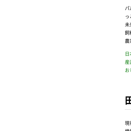
パ
っ
未
飼
農
日
産
お
現