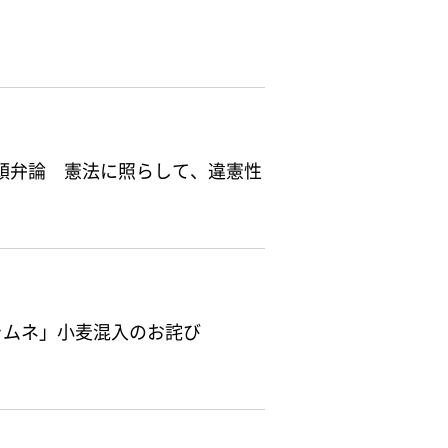
口頭弁論 憲法に照らして、違憲性
ラムネ」小麦混入のお詫び