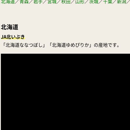
北海道
／
青森
／
岩手
／
宮城
／
秋田
／
山形
／
茨城
／
千葉
／
新潟
北海道
JA北いぶき
「北海道ななつぼし」「北海道ゆめぴりか」の産地です。