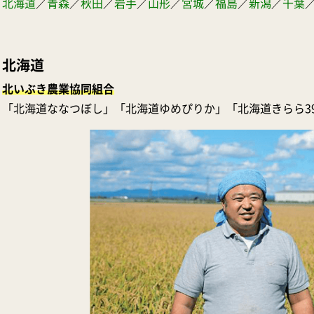
北海道
／
青森
／
秋田
／
岩手
／
山形
／
宮城
／
福島
／
新潟
／
千葉
北海道
北いぶき農業協同組合
「北海道ななつぼし」「北海道ゆめぴりか」「北海道きらら3