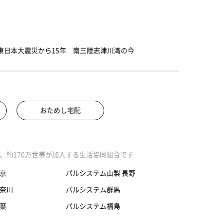
」東日本大震災から15年 南三陸志津川湾の今
おためし宅配
、約170万世帯が加入する生活協同組合です
京
パルシステム山梨 長野
奈川
パルシステム群馬
葉
パルシステム福島