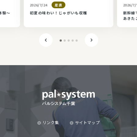
産直
2026/7/24
2026/7/
体験～
初夏の味わい！じゃがいも収穫
新幹線
あきた
リンク集
サイトマップ