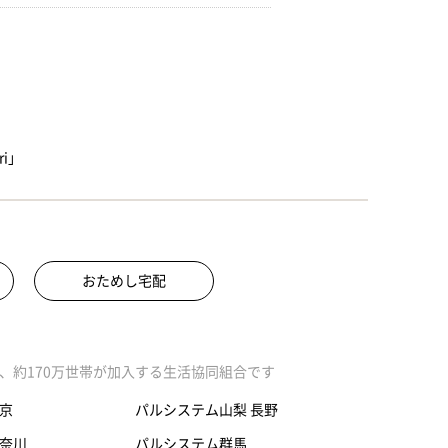
i」
おためし宅配
、約170万世帯が加入する生活協同組合です
京
パルシステム山梨 長野
奈川
パルシステム群馬