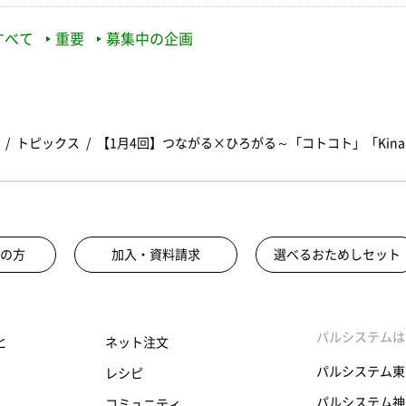
すべて
重要
募集中の企画
トピックス
【1月4回】つながる×ひろがる～「コトコト」「Kinar
の方
加入・資料請求
選べるおためしセット
パルシステムは
と
ネット注文
パルシステム東
レシピ
パルシステム神
コミュニティ