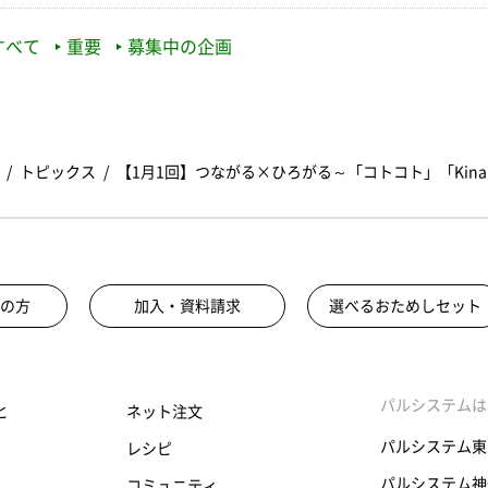
すべて
重要
募集中の企画
トピックス
【1月1回】つながる×ひろがる～「コトコト」「Kinar
の方
加入・資料請求
選べるおためしセット
パルシステムは
と
ネット注文
パルシステム東
レシピ
パルシステム神
コミュニティ