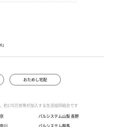
i」
おためし宅配
、約170万世帯が加入する生活協同組合です
京
パルシステム山梨 長野
奈川
パルシステム群馬