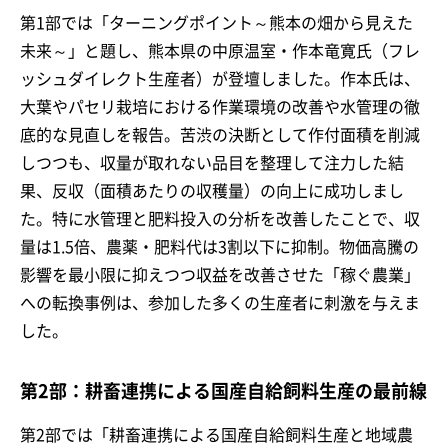
第1部では「ターニングポイント～熊本の畑から見えた
未来～」と題し、熊本県の中原温室・作本竜寛氏（フレ
ッシュダイレクト生産者）が登壇しました。作本氏は、
大葉やパセリ栽培における作業環境の改善や水管理の徹
底的な見直しを報告。苦渋の決断として作付面積を削減
しつつも、収量が取れない品目を整理して注力した結
果、反収（面積あたりの収穫量）の向上に成功しまし
た。特に水管理と肥料投入の分析を改善したことで、収
量は1.5倍、農薬・肥料代は3割以下に抑制。物価高騰の
影響を最小限に抑えつつ収益を改善させた「稼ぐ農業」
への転換事例は、参加した多くの生産者に刺激を与えま
した。
第2部：耕畜連携による国産自給飼料生産の最前線
第2部では「耕畜連携による国産自給飼料生産と地域農