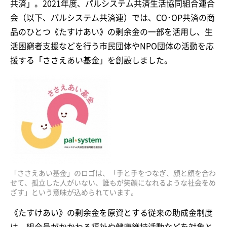
共済」。2021年度、パルシステム共済生活協同組合連合
会（以下、パルシステム共済連）では、CO･OP共済の商
品のひとつ《たすけあい》の剰余金の一部を活用し、生
活困窮者支援などを行う市民団体やNPO団体の活動を応
援する「ささえあい基金」を創設しました。
「ささえあい基金」のロゴは、「手と手をつなぎ、顔と顔を合わ
せて、孤立した人がいない、誰もが笑顔になれるような社会をめ
ざす」という意味が込められています。
《たすけあい》の剰余金を原資とする従来の助成金制度
は、組合員がかかわる福祉や健康維持活動などを対象と