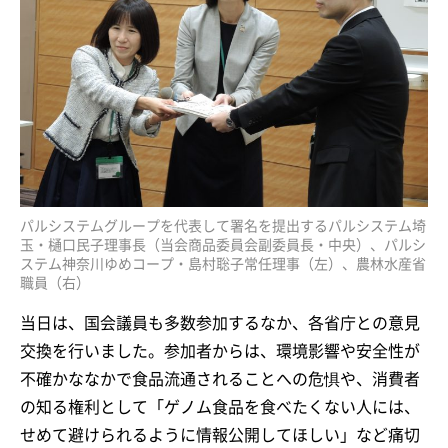
パルシステムグループを代表して署名を提出するパルシステム埼
玉・樋口民子理事長（当会商品委員会副委員長・中央）、パルシ
ステム神奈川ゆめコープ・島村聡子常任理事（左）、農林水産省
職員（右）
当日は、国会議員も多数参加するなか、各省庁との意見
交換を行いました。参加者からは、環境影響や安全性が
不確かななかで食品流通されることへの危惧や、消費者
の知る権利として「ゲノム食品を食べたくない人には、
せめて避けられるように情報公開してほしい」など痛切