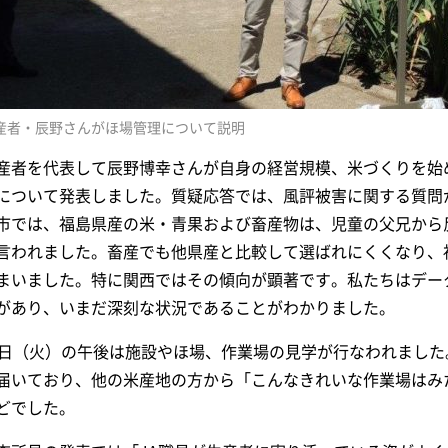
産者・辰野さんがほ場管理について説明
産者を代表して辰野博幸さんが自身の経営規模、米づくりを始
について発表しました。質疑応答では、風評被害に関する質問
市では、福島県産の米・青果および畜産物は、児童の父兄から
言われました。畜産でも他県産と比較して選ばれにくくなり、
まいました。特に関西ではその傾向が顕著です。私たちはデー
があり、いまだ深刻な状況であることがわかりました。
1日（火）の午後は施設やほ場、作業場の見学が行なわれまし
届いており、他の米産地の方から「こんなきれいな作業場はみ
どでした。