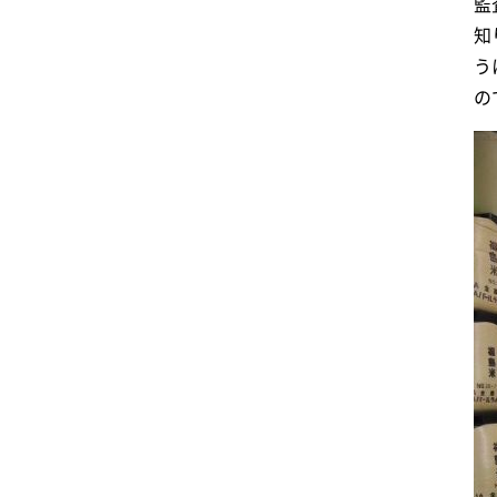
監
知
う
の