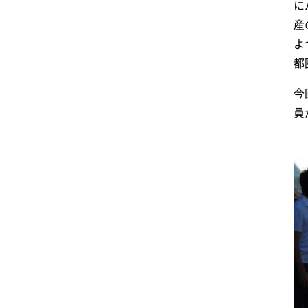
に
産
よ
都
今
員