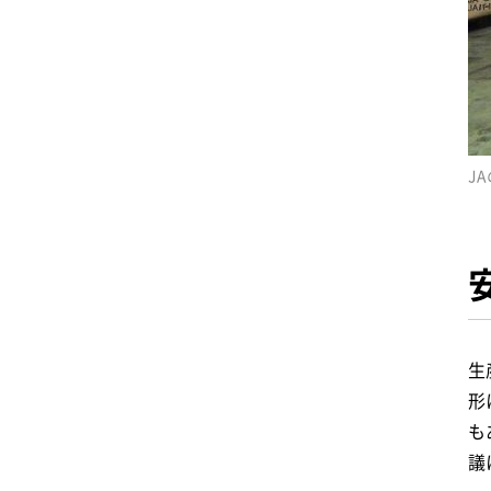
J
生
形
も
議