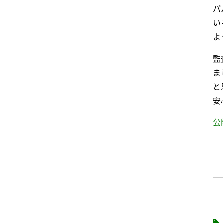
パ
い
よ
監
ま
と
安
公