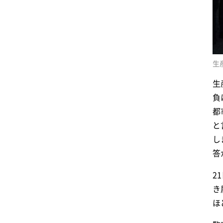
生
生
負
都
と
し
答
2
き
ほ