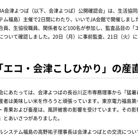
JA会津よつば（以下、会津よつば）公開確認会」は、生活協
テム福島）主催で2日間にわたり、いいでJA会館で開催しまし
合員、生協役職員、関係者など100名が参加し、監査品目の「
について確認しました。20日（月）に事前監査、21日（火）
「エコ・会津こしひかり」の産
会にあたっては、会津よつばの長谷川正市専務理事から「猛暑
産者は美味しい米を作ろうと頑張っています。東京電力福島第
・青果および畜産は、風評被害の影響を受けています。その影
」とあいさつがありました。
ルシステム福島の高野祐子理事長は会津よつばとの交流について