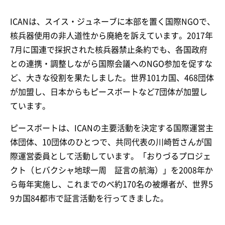
ICANは、スイス・ジュネーブに本部を置く国際NGOで、
核兵器使用の非人道性から廃絶を訴えています。2017年
7月に国連で採択された核兵器禁止条約でも、各国政府
との連携・調整しながら国際会議へのNGO参加を促すな
ど、大きな役割を果たしました。世界101カ国、468団体
が加盟し、日本からもピースボートなど7団体が加盟し
ています。
ピースボートは、ICANの主要活動を決定する国際運営主
体団体、10団体のひとつで、共同代表の川崎哲さんが国
際運営委員として活動しています。「おりづるプロジェ
クト（ヒバクシャ地球一周 証言の航海）」を2008年か
ら毎年実施し、これまでのべ約170名の被爆者が、世界5
9カ国84都市で証言活動を行ってきました。