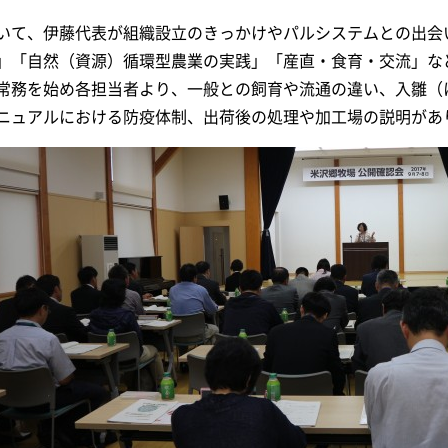
いて、伊藤代表が組織設立のきっかけやパルシステムとの出会
」「自然（資源）循環型農業の実践」「産直・食育・交流」な
常務を始め各担当者より、一般との飼育や流通の違い、入雛（
ニュアルにおける防疫体制、出荷後の処理や加工場の説明があ