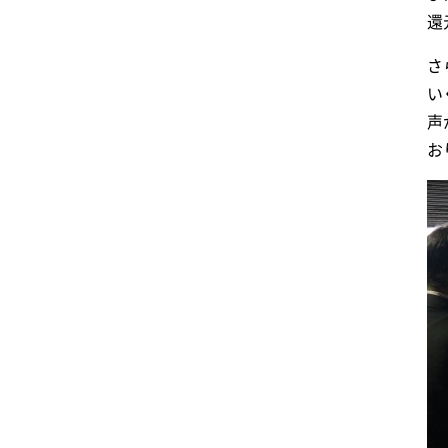
還
さ
い
声
お