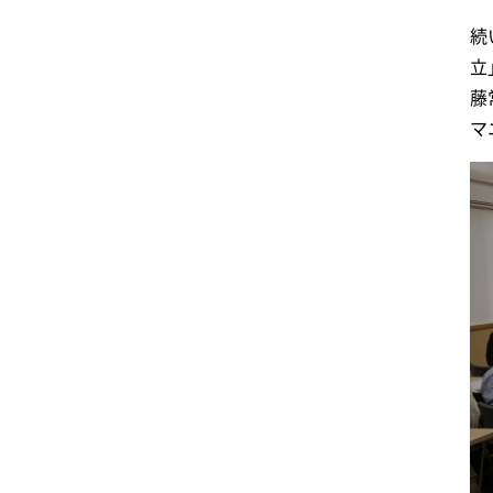
続
立
藤
マ