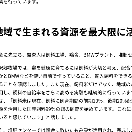
業を行っています。
地域で生まれる資源を最大限に
会に先立ち、監査人は飼料工場、鶏舎、BMWプラント、堆肥
沢郷牧場では、鶏を健康に育てるには飼料が大切と考え、配合
かとBMWなどを使い自前で作っていること、輸入飼料をでき
ることを確認しました。また現在、飼料米だけでなく、地域の
用し、飼料の自給率をさらに高める実験も継続的に行っていま
は、「飼料米は現在、飼料に飼育期間の前期10％、後期20％
源を活用した国産飼料99％の鶏の飼育を始めています。これ
いると感じています」と話しました。
た、堆肥センターでは鶏舎に敷いたもみ殻が活用され、完成し