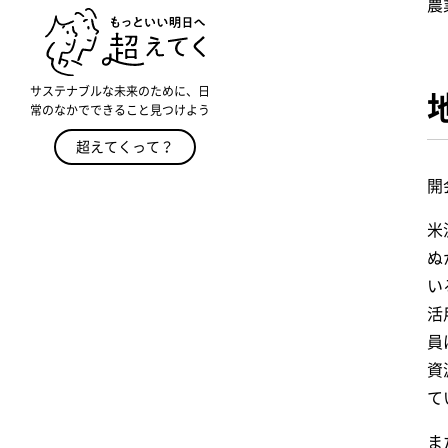
農
サステナブルな未来のために、日
常のなかでできること見つけよう
超えてくって？
開
米
ぬ
い
活
員
資
て
ま