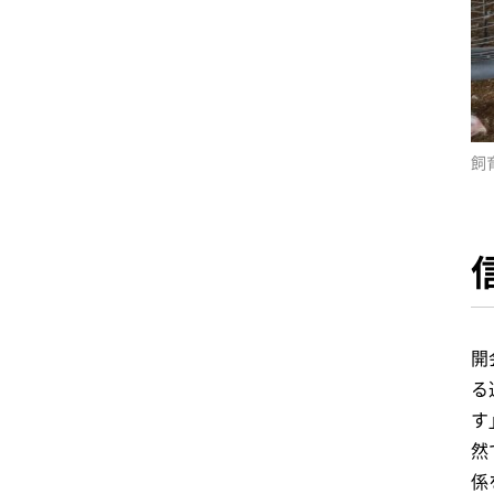
飼
開
る
す
然
係