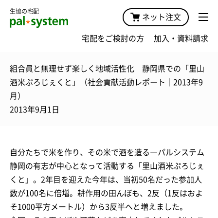
生協の宅配
ネット注文
宅配をご検討の方
加入・資料請求
組合員と無理せず楽しく地域活性化 静岡県での「里山
酒米ぷろじぇくと」（社会貢献活動レポート｜2013年9
月）
2013年9月1日
自分たちで米を作り、その米で酒を造る―パルシステム
静岡の有志が中心となって活動する「里山酒米ぷろじぇ
くと」。2年目を迎えた今年は、当初50名だった参加人
数が100名に倍増。耕作用の田んぼも、2反（1反はおよ
そ1000平方メートル）から3反半へと増えました。