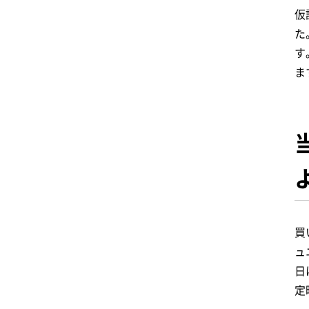
仮
た
す
ま
買
ュ
日
定