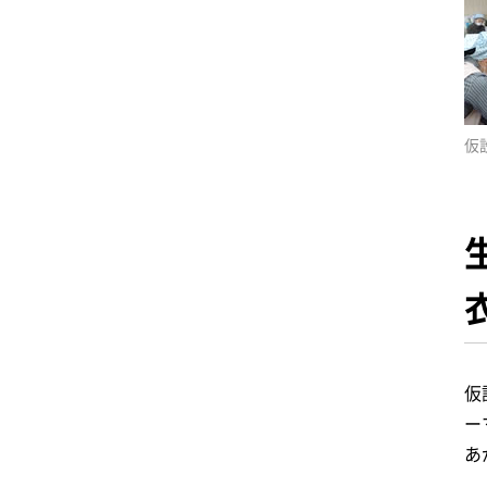
仮
仮
ー
あ