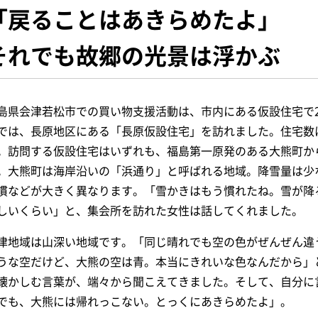
「戻ることはあきらめたよ」
それでも故郷の光景は浮かぶ
島県会津若松市での買い物支援活動は、市内にある仮設住宅で20
では、長原地区にある「長原仮設住宅」を訪れました。住宅数は
。訪問する仮設住宅はいずれも、福島第一原発のある大熊町か
。大熊町は海岸沿いの「浜通り」と呼ばれる地域。降雪量は少
慣などが大きく異なります。「雪かきはもう慣れたね。雪が降
しいくらい」と、集会所を訪れた女性は話してくれました。
津地域は山深い地域です。「同じ晴れでも空の色がぜんぜん違
うな空だけど、大熊の空は青。本当にきれいな色なんだから」
懐かしむ言葉が、端々から聞こえてきました。そして、自分に
でも、大熊には帰れっこない。とっくにあきらめたよ」。