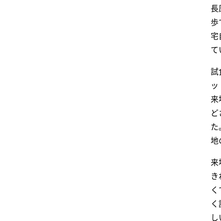
長
歩
宅
て
試
ッ
来
ど
た
地
来
き
く
く
し