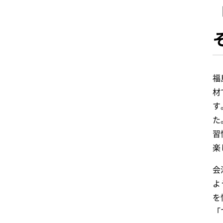
福
材
す
た
習
楽
会
よ
を
「