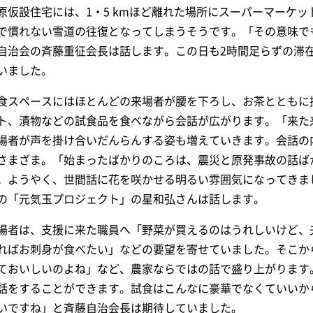
原仮設住宅には、1・5 kmほど離れた場所にスーパーマーケ
で慣れない雪道の往復となってしまうそうです。「その意味で
自治会の斉藤重征会長は話します。この日も2時間足らずの滞在
いました。
食スペースにはほとんどの来場者が腰を下ろし、お茶とともに
ト、漬物などの試食品を食べながら会話が広がります。「来た
場者が声を掛け合いだんらんする姿も増えていきます。会話の
さまざま。「始まったばかりのころは、震災と原発事故の話ば
。ようやく、世間話に花を咲かせる明るい雰囲気になってきま
の「元気玉プロジェクト」の星和弘さんは話します。
場者は、支援に来た職員へ「野菜が買えるのはうれしいけど、
ればお刺身が食べたい」などの要望を寄せていました。そこか
ておいしいのよね」など、農家ならではの話で盛り上がります
話をすることができます。試食はこんなに豪華でなくていいか
いですね」と斉藤自治会長は期待していました。