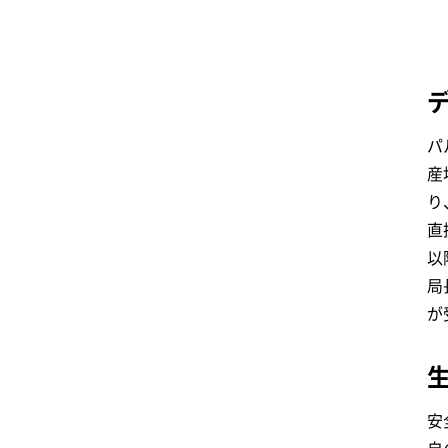
パ
産
り
直
以
局
が
安