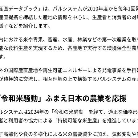
産直データブック」は、パルシステムが2010年度から毎年1
産直提携を締結した産地の情報を中心に、生産者と消費者の対
様子などを紹介します。
内における米や青果、畜産、水産、林業などの第一次産業を取
能な食料生産を実現するため、各産地で実行する環境保全型農
す。
外の国際産直産地や再生可能エネルギーによる発電事業を手掛
が積極的に交流し、相互理解の上で構築するパルシステムの産
「令和米騒動」ふまえ日本の農業を応援
ルシステムは2024年の「令和の米騒動」を経て、適正な価格
者と利用者の協力による「持続可能な米生産」を推進していま
子高齢化や食の多様化による米の需要減少に加え、気候変動や