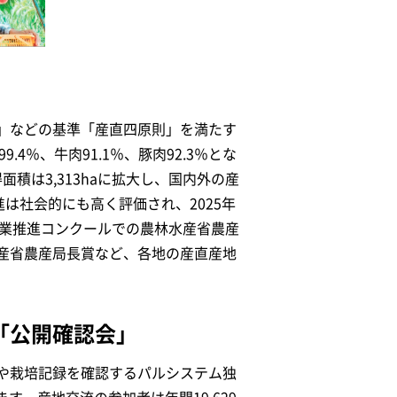
」などの基準「産直四原則」を満たす
.4％、牛肉91.1％、豚肉92.3％とな
積は3,313haに拡大し、国内外の産
は社会的にも高く評価され、2025年
農業推進コンクールでの農林水産省農産
産省農産局長賞など、各地の産直産地
「公開確認会」
や栽培記録を確認するパルシステム独