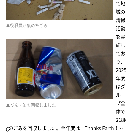
て地
域の
清掃
▲役職員が集めたごみ
活動
を実
施し
てお
り、
2025
年度
はグ
ルー
プ全
▲びん・缶も回収しました
体で
218k
gのごみを回収しました。今年度は「Thanks Earth！～