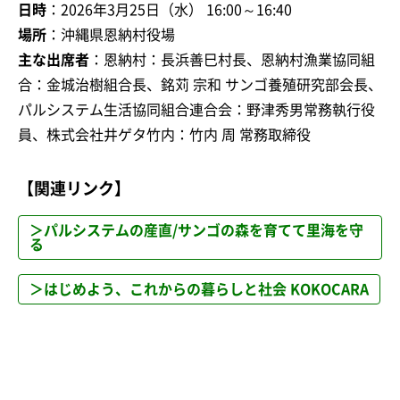
日時
：2026年3月25日（水） 16:00～16:40
場所
：沖縄県恩納村役場
主な出席者
：恩納村：長浜善巳村長、恩納村漁業協同組
合：金城治樹組合長、銘苅 宗和 サンゴ養殖研究部会長、
パルシステム生活協同組合連合会：野津秀男常務執行役
員、株式会社井ゲタ竹内：竹内 周 常務取締役
【関連リンク】
＞パルシステムの産直/サンゴの森を育てて里海を守
る
＞はじめよう、これからの暮らしと社会 KOKOCARA