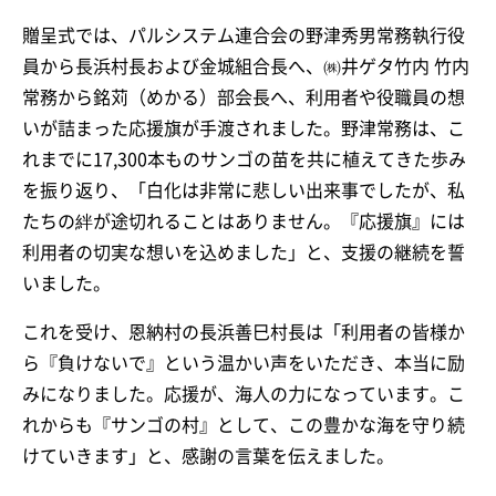
贈呈式では、パルシステム連合会の野津秀男常務執行役
員から長浜村長および金城組合長へ、㈱井ゲタ竹内 竹内
常務から銘苅（めかる）部会長へ、利用者や役職員の想
いが詰まった応援旗が手渡されました。野津常務は、こ
れまでに17,300本ものサンゴの苗を共に植えてきた歩み
を振り返り、「白化は非常に悲しい出来事でしたが、私
たちの絆が途切れることはありません。『応援旗』には
利用者の切実な想いを込めました」と、支援の継続を誓
いました。
これを受け、恩納村の長浜善巳村長は「利用者の皆様か
ら『負けないで』という温かい声をいただき、本当に励
みになりました。応援が、海人の力になっています。こ
れからも『サンゴの村』として、この豊かな海を守り続
けていきます」と、感謝の言葉を伝えました。