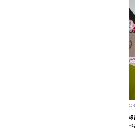
©︎B
報
也