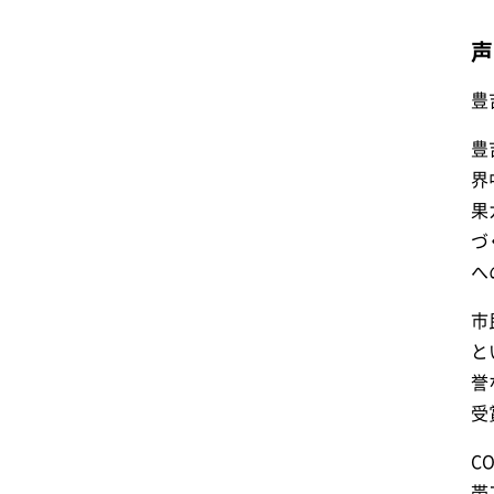
声
豊
豊
界
果
づ
へ
市
と
誉
受
C
帯