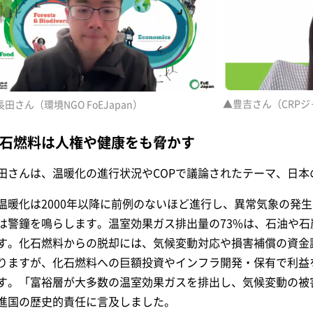
▲豊吉さん（CRP
長田さん（環境NGO FoEJapan）
石燃料は人権や健康をも脅かす
田さんは、温暖化の進行状況やCOPで議論されたテーマ、日本
温暖化は2000年以降に前例のないほど進行し、異常気象の発
は警鐘を鳴らします。温室効果ガス排出量の73%は、石油や
す。化石燃料からの脱却には、気候変動対応や損害補償の資金
りますが、化石燃料への巨額投資やインフラ開発・保有で利益
す。「富裕層が大多数の温室効果ガスを排出し、気候変動の被
進国の歴史的責任に言及しました。