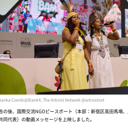
ianka Csenki@8iank4, The Artivist Network @artivistnet
告の後、国際交流NGOピースボート（本部：新宿区高田馬場
共同代表）の動画メッセージを上映しました。