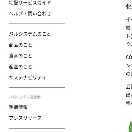
宅配サービスガイド
化
ヘルプ・問い合わせ
イ
融
パルシステムのこと
ト
り
商品のこと
食育のこと
C
ン
産直のこと
の
サステナビリティ
会
出
パルシステム連合会
残
組織情報
プレスリリース