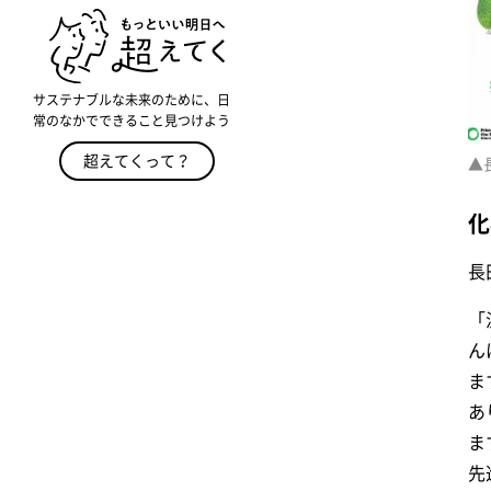
サステナブルな未来のために、日
常のなかでできること見つけよう
超えてくって？
▲
化
長
「
ん
ま
あ
ま
先