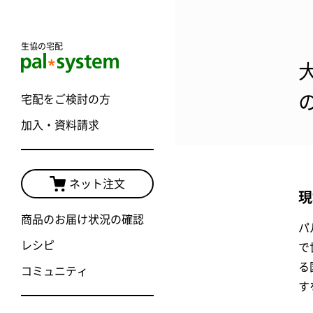
生協の宅配
宅配をご検討の方
加入・資料請求
ネット注文
現
商品のお届け状況の確認
パ
レシピ
で
る
コミュニティ
す