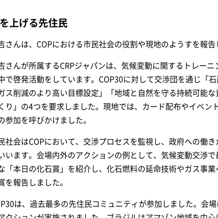
を上げる先住民
吉さんは、COPにおける市民社会の役割や現地のようすを報告
吉さんが所属するCRPジャパンは、気候変動に関するトレーニ
中で啓発活動をしています。COP30に対して交渉団を通じ「
ガス削減のより高い目標設定」「地域と自然を守る持続可能な
くり」の4つを要求しました。現地では、カード配布やイベン
の参加を呼びかけました。
民社会はCOPにおいて、交渉プロセスを監視し、政府への働
いいます。会場内外のアクションの例として、気候変動交渉で
な「本日の化石賞」を紹介し、化石燃料の延命技術やガス事業
賞を報告しました。
OP30は、過去最多の先住民コミュニティが参加しました。会
アクションが実施されました。ブラジルはアマゾン地域を中心