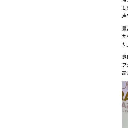
し
声
豊
か
た
豊
フ
踏