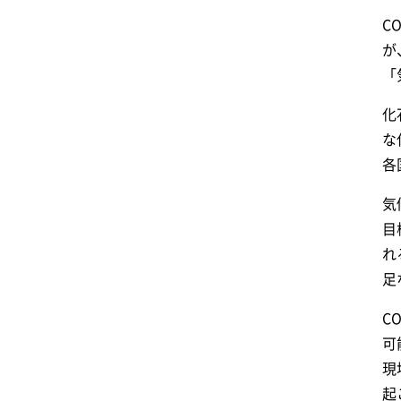
C
が
「
化
な
各
気
目
れ
足
C
可
現
起