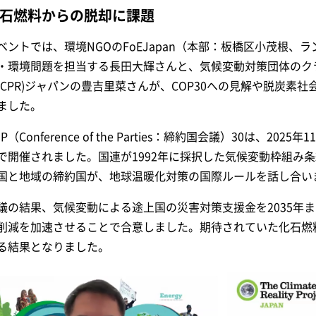
石燃料からの脱却に課題
ベントでは、環境NGOのFoEJapan（本部：板橋区小茂根
・環境問題を担当する長田大輝さんと、気候変動対策団体のク
(CPR)ジャパンの豊吉里菜さんが、COP30への見解や脱炭素
ました。
OP（Conference of the Parties：締約国会議）30は、2
で開催されました。国連が1992年に採択した気候変動枠組み条
国と地域の締約国が、地球温暖化対策の国際ルールを話し合い
議の結果、気候変動による途上国の災害対策支援金を2035年
削減を加速させることで合意しました。期待されていた化石燃
る結果となりました。