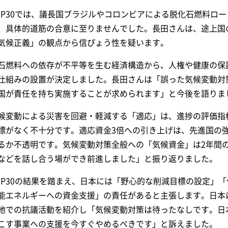
OP30では、議長国ブラジルやコロンビアによる脱化石燃料ロ
、具体的道筋の合意に至りませんでした。長田さんは、途上国
気候正義」の観点から信ぴょう性を疑います。
石燃料への依存が不平等を生む経済構造から、人権や健康の保
仕組みの設置が決定しました。長田さんは「誤った気候変動対
国が責任を持ち実施することが求められます」と今後を語りま
候変動による災害を回避・軽減する「適応」は、進捗の評価指
標がなく不十分です。適応資金3倍への引き上げは、先進国の強
るか不透明です。気候変動対策全般への「気候資金」は2年間
などを話し合う場ができ前進しました」と振り返りました。
OP30の結果を踏まえ、日本には「野心的な削減目標の設定」
能エネルギーへの資金支援」の責任があると主張します。日本
地での抗議活動を紹介し「気候変動対策は待ったなしです。日
こす事業への支援を今すぐやめるべきです」と訴えました。