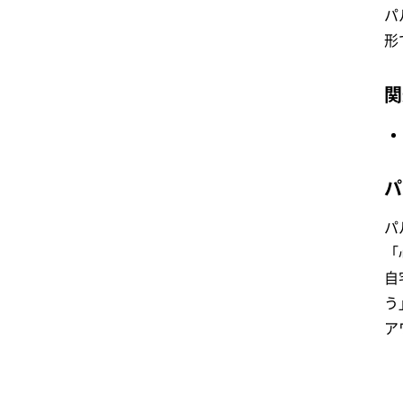
パ
形
関
パ
パ
「
自
う
ア