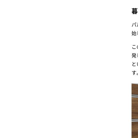
暮
パ
始
こ
発
と
す