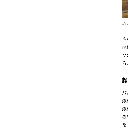
め
さ
林
ク
ら
顔
パ
森
森
の
た