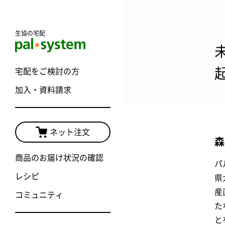
生協の宅配
宅配をご検討の方
加入・資料請求
ネット注文
森
商品のお届け状況の確認
パ
レシピ
県
産
コミュニティ
た
と