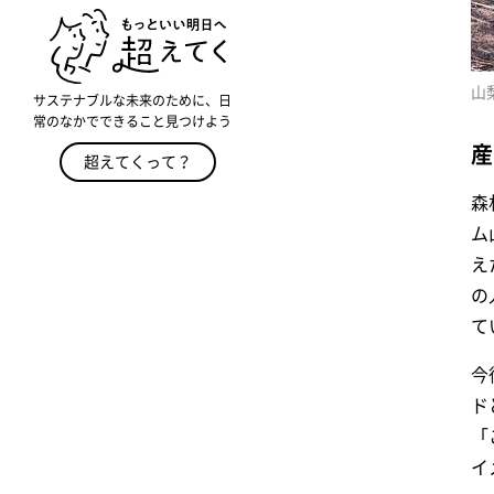
山
サステナブルな未来のために、日
常のなかでできること見つけよう
産
超えてくって？
森
ム
え
の
て
今
ド
「
イ