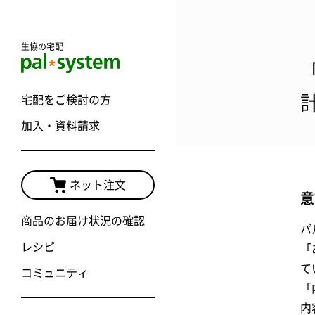
生協の宅配
宅配をご検討の方
加入・資料請求
ネット注文
意
商品のお届け状況の確認
パ
レシピ
「
て
コミュニティ
「
内