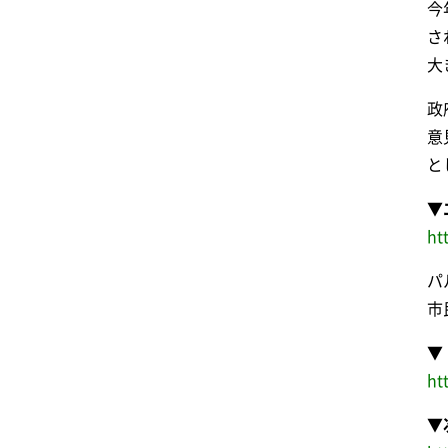
今
さ
大
政
意
と
▼
ht
パ
市
▼
ht
▼