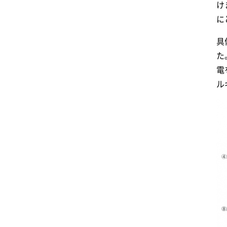
け
に
具
た
電
ル