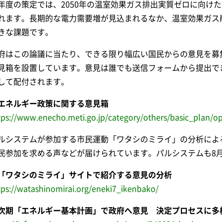
年度の策定では、2050年の温室効果ガス排出実質ゼロに向けた
れます。長期的な電力需要増が見込まれるなか、温室効果ガス
きな課題です。
府はこの論議に当たり、できる限り幅広い国民からの意見を募
見箱を設置しています。意見は誰でも送信フォームから提出で
して配付されます。
エネルギー政策に関する意見箱
tps://www.enecho.meti.go.jp/category/others/basic_plan/o
ルシステムが参加する市民運動「ワタシのミライ」の分析によ
民参加を求める声などが届けられています。パルシステムも8
「ワタシのミライ」サイトで紹介する意見の分析
tps://watashinomirai.org/eneki7_ikenbako/
次期「エネルギー基本計画」で政府へ意見 決定プロセスに多