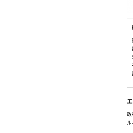
エ
政
ル