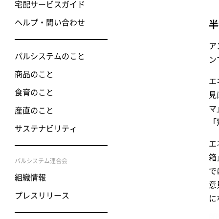
宅配サービスガイド
ヘルプ・問い合わせ
半
ア
パルシステムのこと
ン
商品のこと
エ
食育のこと
見
マ
産直のこと
「
サステナビリティ
エ
箱
パルシステム連合会
で
組織情報
意
プレスリリース
に