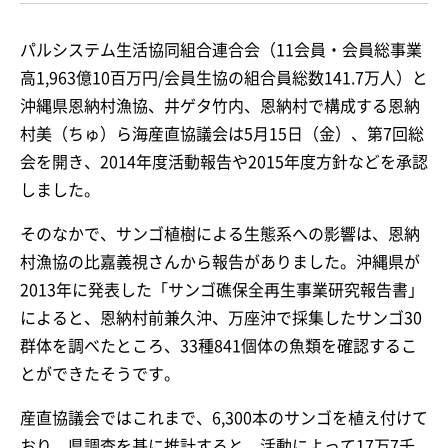
パルシステム生活協同組合連合会（11会員・会員総事業
高1,963億10百万円/会員生協の組合員総数141.7万人）と
沖縄県恩納村漁協、井ゲタ竹内、恩納村で構成する恩納
村美（ちゅ）ら海産直協議会は5月15日（金）、第7回総
会を開き、2014年度活動報告や2015年度方針などを承認
しました。
そのなかで、サンゴ植樹による生態系への影響は、恩納
村漁協の比嘉義視さんから報告がありました。沖縄県が
2013年に発表した「サンゴ礁保全再生事業研究報告書」
によると、恩納村前兼久沖、万座沖で採集したサンゴ30
群体を調べたところ、33種841個体の魚類を確認するこ
とができたそうです。
産直協議会ではこれまで、6,300本のサンゴを植え付けて
おり、県調査を基に推計すると、活動によって17万7千