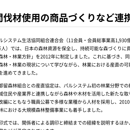
間伐材使用の商品づくりなど連
ルシステム生活協同組合連合会（11会員・会員総事業高1,930億
万人）では、日本の森林資源を保全し、持続可能な森づくりに
森林・林業方針」を2012年に制定しました。これに基づき、
森林・林業の現状について学びながら、林業における産直の可
を進めてきました。
都留森林組合との産直協定は、パルシステム初の林業分野での
域住民や産業界と連携しながら森林や木材を活用した新たな取り
改編にともなう職員公募で多様な業種から人材を採用し、2010年
林における大規模森林整備事業にも着手しました。
印式では、関係者による調印と締結までの経緯を説明するほか