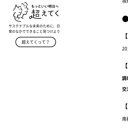
視
サステナブルな未来のために、日
常のなかでできること見つけよう
【
超えてくって？
2
【
調
交
【
南