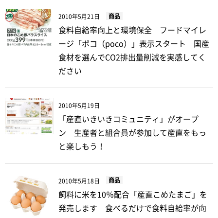
商品
2010年5月21日
食料自給率向上と環境保全 フードマイレ
ージ「ポコ（poco）」表示スタート 国産
食材を選んでCO2排出量削減を実感してく
ださい
2010年5月19日
「産直いきいきコミュニティ」がオープ
ン 生産者と組合員が参加して産直をもっ
と楽しもう！
商品
2010年5月18日
飼料に米を10％配合「産直こめたまご」を
発売します 食べるだけで食料自給率が向