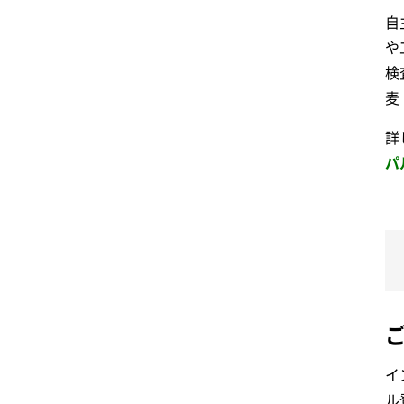
自
や
検
麦
詳
パ
イ
ル