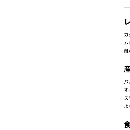
カ
ム
離
パ
す
ス
よ