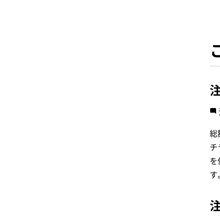
総
チ
を
す