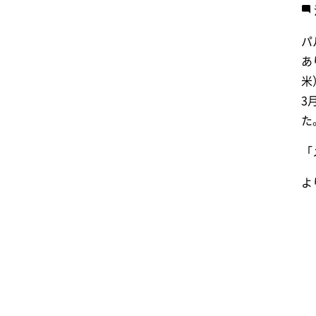
パ
あ
米
3
た
「
よ