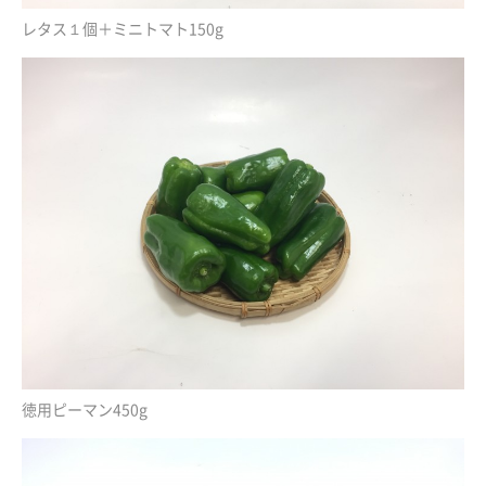
レタス１個＋ミニトマト150g
徳用ピーマン450g