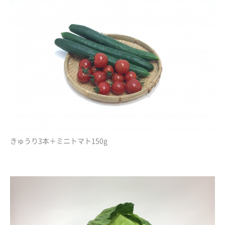
きゅうり3本＋ミニトマト150g