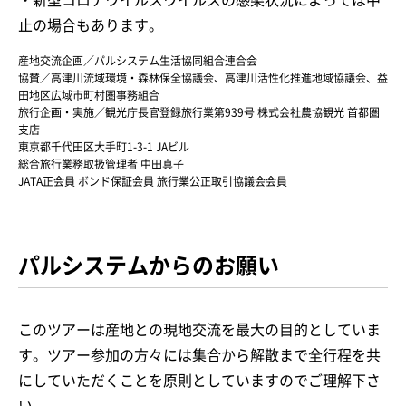
止の場合もあります。
産地交流企画／パルシステム生活協同組合連合会
協賛／高津川流域環境・森林保全協議会、高津川活性化推進地域協議会、益
田地区広域市町村圏事務組合
旅行企画・実施／観光庁長官登録旅行業第939号 株式会社農協観光 首都圏
支店
東京都千代田区大手町1-3-1 JAビル
総合旅行業務取扱管理者 中田真子
JATA正会員 ボンド保証会員 旅行業公正取引協議会会員
パルシステムからのお願い
このツアーは産地との現地交流を最大の目的としていま
す。ツアー参加の方々には集合から解散まで全行程を共
にしていただくことを原則としていますのでご理解下さ
い。