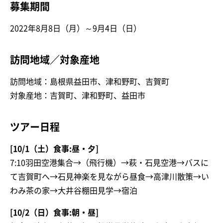
募集期間
2022年8月8日（月）～9月4日（日）
訪問地域／対象産地
訪問地域：島根県益田市、津和野町、吉賀町
対象産地：吉賀町、津和野町、益田市
ツアー日程
[10/1（土）食事:昼・夕]
7:10羽田空港集合→（飛行機）→萩・石見空港→バスに
て吉賀町へ→石見神楽を見ながら昼食→高津川散策→い
わみ茶の家→大井谷棚田見学→宿泊
[10/2（日）食事:朝・昼]