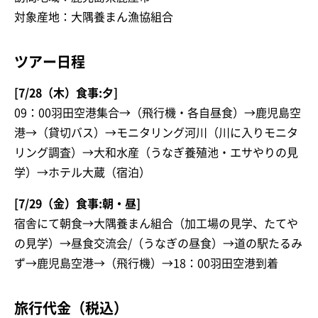
対象産地：大隅養まん漁協組合
ツアー日程
[7/28（木）食事:夕]
09：00羽田空港集合→（飛行機・各自昼食）→鹿児島空
港→（貸切バス）→モニタリング河川（川に入りモニタ
リング調査）→大和水産（うなぎ養殖池・エサやりの見
学）→ホテル大蔵（宿泊）
[7/29（金）食事:朝・昼]
宿舎にて朝食→大隅養まん組合（加工場の見学、たてや
の見学）→昼食交流会/（うなぎの昼食）→道の駅たるみ
ず→鹿児島空港→（飛行機）→18：00羽田空港到着
旅行代金（税込）