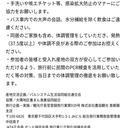
・手洗いや咳エチケット等、感染拡大防止のマナーにご
協力をお願いします。
・バス車内での大声の会話、水分補給を除く飲食はご遠
慮ください。
・同居のご家族も含め、体調管理をしていただき、発熱
（37.5度以上）や体調不良がある際のご参加はお控えく
ださい。
・参加者の皆様と受入れ産地の双方が安心してご参加い
ただけるよう、旅行前に民間のPCR検査を活用していた
だく等の対策、当日までの体調管理の徹底をお願い致し
ます。
産地交流企画／パルシステム生活協同組合連合会
協賛／大隅地区養まん漁業協同組合
旅行企画・実施／観光庁長官登録旅行業第939号 株式会社農協観光 首都圏
支店
〒100-6826 東京都千代田区大手町1-3-1 JAビル 総合旅行業務取扱管理者
中田真子
JATA正会員 ボンド保証会員 旅行業公正取引協議会会員