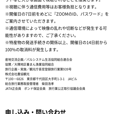
※視聴に伴う通信費用等はお客様負担となります。
※開催日の7日前をめどに『ZOOMのID、パスワード』を
ご案内させていただきます。
※通信環境によって映像の乱れや切断などが発生する可
能性がありますので、ご了承ください。
※特産物の発送手続きの関係以上、開催日の14日前から
100%の取消料が発生します。
産地交流企画／パルシステム生活協同組合連合会
協賛／大隅地区養まん漁業協同組合
旅行企画・実施／観光庁長官登録旅行業第939号
株式会社農協観光
〒100－6826 東京都千代田区大手町1-3-1 JAビル
総合旅行業務取扱管理者 柴田浩孝
JATA正会員 ボンド保証会員 旅行業公正取引協議会会員
申し込み・問い合わせ