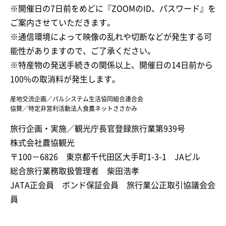
※開催日の7日前をめどに『ZOOMのID、パスワード』を
ご案内させていただきます。
※通信環境によって映像の乱れや切断などが発生する可
能性がありますので、ご了承ください。
※特産物の発送手続きの関係以上、開催日の14日前から
100%の取消料が発生します。
産地交流企画／パルシステム生活協同組合連合会
協賛／特定非営利活動法人食農ネットささかみ
旅行企画・実施／観光庁長官登録旅行業第939号
株式会社農協観光
〒100－6826 東京都千代田区大手町1-3-1 JAビル
総合旅行業務取扱管理者 柴田浩孝
JATA正会員 ボンド保証会員 旅行業公正取引協議会会
員