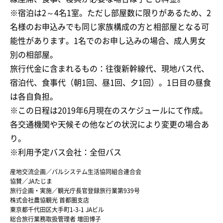
※宿泊は2～4名1室。ただし部屋数に限りがあるため、2
名様のお申込みでも同じ家族構成の方と相部屋となる可
能性があります。1名でのお申し込みの場合、成人男女
別の相部屋。
旅行代金に含まれるもの：往復新幹線代、現地バス代、
宿泊代、食事代（朝1回、昼1回、夕1回）。1日目の昼食
は各自負担。
※この日程は2019年6月現在のスケジュールにて作成。
各交通機関や天候その他などの状況により変更の場合あ
り。
※利用予定バス会社：全但バス
産地交流企画／パルシステム生活協同組合連合会
協賛／JAたじま
旅行企画・実施／観光庁長官登録旅行業第939号
株式会社農協観光 首都圏支店
東京都千代田区大手町1-3-1 JAビル
総合旅行業務取扱管理者 増田博子