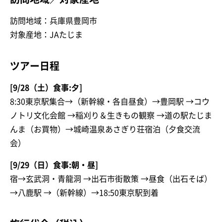
訪問地域：兵庫県豊岡市
対象産地：JAたじま
ツアー日程
[9/28（土）食事:夕]
8:30東京駅集合→（新幹線・各自昼食）→豊岡駅 →コウ
ノトリ文化会館 →稲刈り＆生きもの観察 →道の駅たじま
んま（お買物）→城崎温泉あさぎり荘宿泊（夕食交流
会）
[9/29（日）食事:朝・昼]
宿→玄武洞・青龍洞 →出石市街散策 →昼食（出石そば）
→八鹿駅 →（新幹線）→18:50東京駅到着