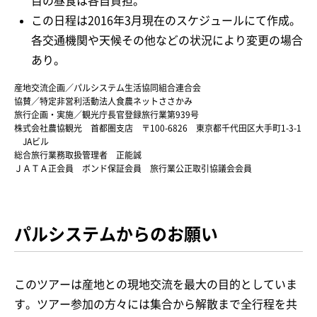
目の昼食は各自負担。
この日程は2016年3月現在のスケジュールにて作成。
各交通機関や天候その他などの状況により変更の場合
あり。
産地交流企画／パルシステム生活協同組合連合会
協賛／特定非営利活動法人食農ネットささかみ
旅行企画・実施／観光庁長官登録旅行業第939号
株式会社農協観光 首都圏支店 〒100-6826 東京都千代田区大手町1-3-1
JAビル
総合旅行業務取扱管理者 正能誠
ＪＡＴＡ正会員 ボンド保証会員 旅行業公正取引協議会会員
パルシステムからのお願い
このツアーは産地との現地交流を最大の目的としていま
す。ツアー参加の方々には集合から解散まで全行程を共