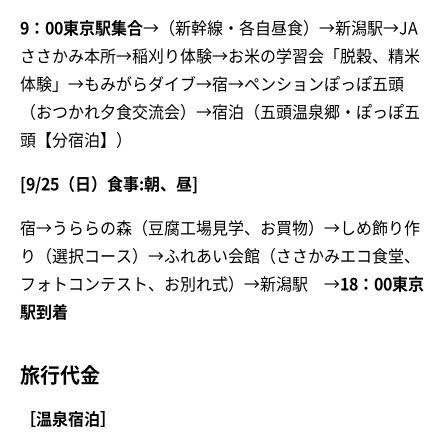
9：00東京駅集合
→（新幹線・各自昼食）→新潟駅→JA
ささかみ本所→稲刈り体験→お米の学習会「脱穀、精米
体験」→もみがらダイブ→宿→ペンションぽっぽ五頭
（おつかれ夕食交流会）→宿泊（五頭温泉郷・ぽっぽ五
頭【分宿泊】）
[9/25（日）食事:朝、昼]
宿→うららの森（豆腐工場見学、お買物）→しめ飾り作
り（選択コース）→ふれあい会館（ささかみエコ食堂、
フォトコンテスト、お別れ式）→新潟駅 →
18：00東京
駅到着
旅行代金
［温泉宿泊］