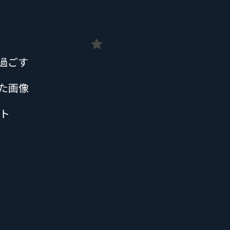
過ごす
た画像
ント