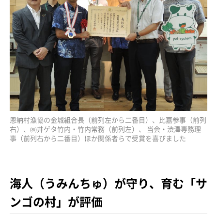
恩納村漁協の金城組合長（前列左から二番目）、比嘉参事（前列
右）、㈱井ゲタ竹内・竹内常務（前列左）、 当会・渋澤専務理
事（前列右から二番目）ほか関係者らで受賞を喜びました
海人（うみんちゅ）が守り、育む「サ
ンゴの村」が評価