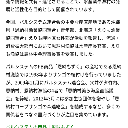
識や情報を共有・進化させることで、水産業や漁村の発
展と活性化を目的として開催されています。
今回、パルシステム連合会の主要な産直産地である沖縄
県「恩納村漁業協同組合」青年部、北海道「えりも漁業
協同組合」えりも岬地区女性部が活動を報告し、流通・
消費拡大部門において恩納村漁協は水産庁長官賞、えり
も漁協は農林中金理事長賞を受賞しました。
パルシステムのPB商品「恩納もずく」の産地である恩納
村漁協では1998年よりサンゴの植付けを行っていました
が、2009年11月にパルシステム連合会、㈱井ゲタ竹内、
恩納村、恩納村漁協の4者で「恩納村美ら海産直協議
会」を締結。2012年3月には参加生協団体を増やし「恩
納村コープサンゴの森連絡会」を結成するなど、多くの
関係者をつなぐ里海づくりが注目を集めています。
パルシステムの商品｜恩納もずく