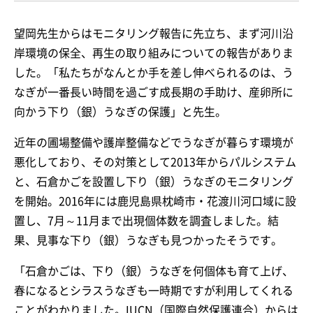
望岡先生からはモニタリング報告に先立ち、まず河川沿
岸環境の保全、再生の取り組みについての報告がありま
した。「私たちがなんとか手を差し伸べられるのは、う
なぎが一番長い時間を過ごす成長期の手助け、産卵所に
向かう下り（銀）うなぎの保護」と先生。
近年の圃場整備や護岸整備などでうなぎが暮らす環境が
悪化しており、その対策として2013年からパルシステム
と、石倉かごを設置し下り（銀）うなぎのモニタリング
を開始。2016年には鹿児島県枕崎市・花渡川河口域に設
置し、7月～11月まで出現個体数を調査しました。結
果、見事な下り（銀）うなぎも見つかったそうです。
「石倉かごは、下り（銀）うなぎを何個体も育て上げ、
春になるとシラスうなぎも一時期ですが利用してくれる
ことがわかりました。IUCN（国際自然保護連合）からは