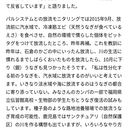
て反省しています」と語りました。
パルシステムとの放流モニタリングでは2015年9月、放
流前に汽水域で、冷凍筋エビ（天然うなぎが食べている
えさ）を食べさせ、自然の環境で慣らした個体をピット
タグをつけて放流したところ、昨年再補。これを教訓に
昨年は、石倉のかごの中にいったん放流し、川の生活に
慣れるまでしばらくおいたものを放流したら、10月に下
り（銀）うなぎも見つかったそうです。「私は性分化す
る前のうなぎを、汽水域に放流するのがいいと考えてい
ます。いきなり淡水域や海に放流するのはうなぎの都合
に寄り添っていない。みなさんのカンパの一部で福岡県
立伝習館高校・生物部の学生たちとうなぎ復活の試みも
しています。種子島のような路地池養殖場での放流うな
ぎ育成の可能性、鹿児島ではサンクチュアリ（自然保護
区）の川を作る構想も出ていますが、いろいろなやり方