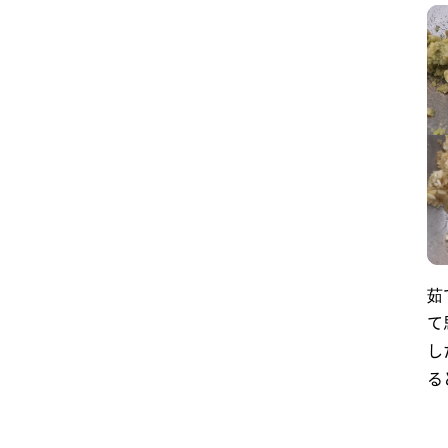
茹
て
し
る