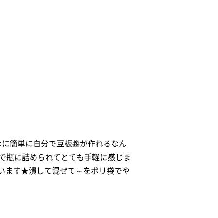
なに簡単に自分で豆板醬が作れるなん
いで瓶に詰められてとても手軽に感じま
います★潰して混ぜて～をポリ袋でや