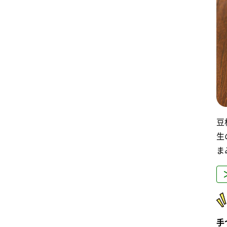
豆
生
ま
手