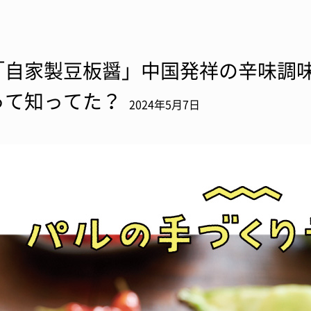
「自家製豆板醤」中国発祥の辛味調
って知ってた？
2024年5月7日