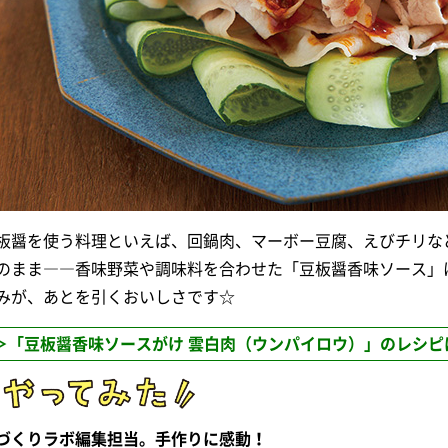
板醤を使う料理といえば、回鍋肉、マーボー豆腐、えびチリな
のまま――香味野菜や調味料を合わせた「豆板醤香味ソース」
みが、あとを引くおいしさです☆
＞「豆板醤香味ソースがけ 雲白肉（ウンパイロウ）」のレシピ
づくりラボ編集担当。手作りに感動！