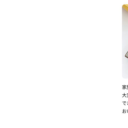
家
大
で
お