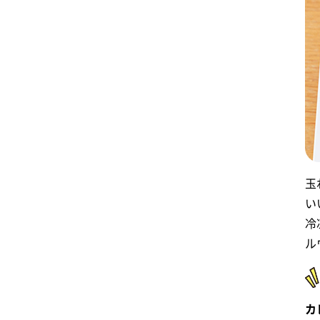
玉
い
冷
ル
カ