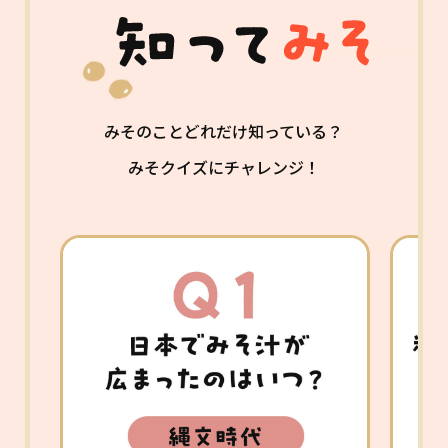
みそのことどれだけ知っている？
みそクイズにチャレンジ！
日本の食文化における大発明といわれ
豆
るみそ汁が考案されたのは「鎌倉時
て
代」。炊いた雑穀にみそ汁と漬け物と
買