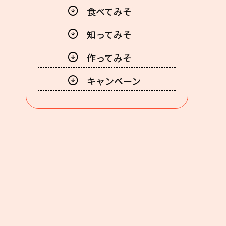
食べてみそ
知ってみそ
作ってみそ
キャンペーン
ンで定番の“みそ炒め”が完成。お
香ばしく焼いた人参に、