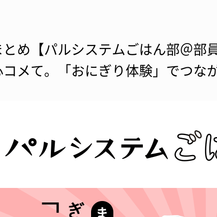
まとめ【パルシステムごはん部＠部
心コメて。「おにぎり体験」でつな