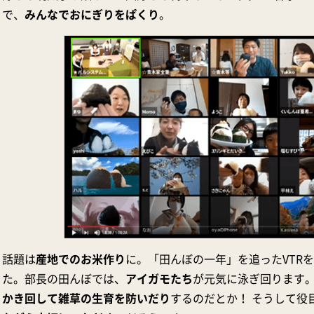
で、
みんなでおにぎりをぱくり
。
話題は
産地でのお米作り
に。「田んぼの一年」を追ったVTR
た。部長の田んぼでは、
アイガモたち
が元気に泳ぎ回ります
かき回して雑草の生育を防いだり
するのだとか！ そうして役