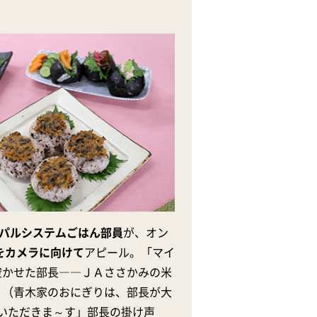
パルシステムごはん部員
が、オン
をカメラに向けて
アピール。「マイ
空かせた部長――ＪＡささかみの米
！
（青木家のおにぎりは、部長が大
 いただきま～す」部長の掛け声