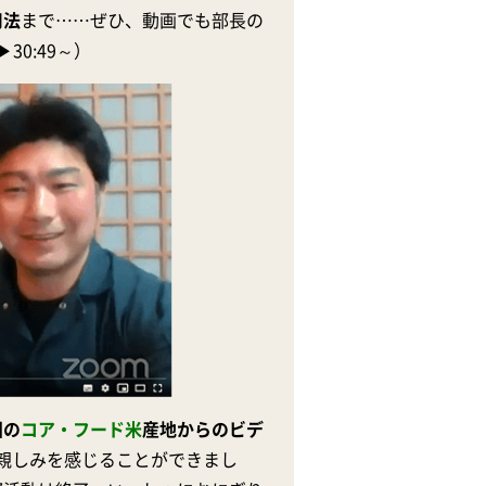
用法
まで……ぜひ、動画でも部長の
0:49～）
国の
コア・フード米
産地からのビデ
に親しみを感じることができまし