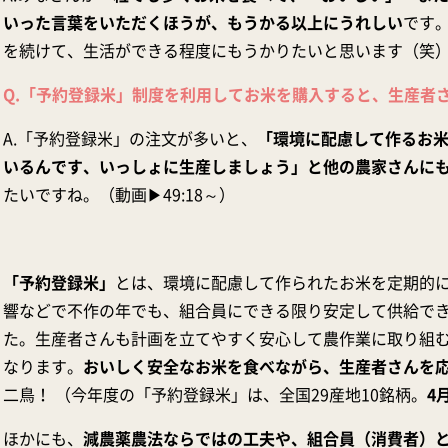
いった言葉をいただくほうが、もうかる以上にうれしい
です
を続けて、生活ができる程度にもうかりたいと思います（笑）（
Q.「予約登録米」制度を利用してお米を購入すると、生産者
A.「予約登録米」の注文が多いと、
「環境に配慮して作るお
いるんです、いっしょに生産しましょう」と他の農家さんに
たいですね。（動画▶49:18～）
「予約登録米」
とは、環境に配慮して作られたお米を定期的
響などで不作の年でも、組合員にできる限り安定して供給でき
た。生産者さんも計画を立てやすく安心して農作業に取り組
なります。
おいしく安全なお米を食べながら、生産者さんを
二鳥！ （今年度の「予約登録米」は、全国29産地10銘柄。
4
ほかにも、
減農薬農法ならではの工夫や、組合員（消費者）