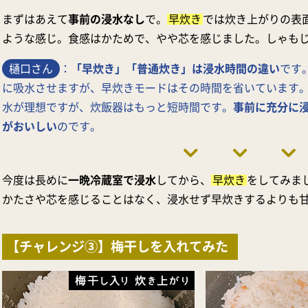
まずはあえて
事前の浸水なし
で。
早炊き
では炊き上がりの表
ような感じ。食感はかためで、やや芯を感じました。しゃも
樋口さん
：
「早炊き」「普通炊き」は浸水時間の違い
です
に吸水させますが、早炊きモードはその時間を省いています。
水が理想ですが、炊飯器はもっと短時間です。
事前に充分に
がおいしい
のです。
今度は長めに
一晩冷蔵室で浸水
してから、
早炊き
をしてみま
かたさや芯を感じることはなく、浸水せず早炊きするよりも
【チャレンジ③】梅干しを入れてみた