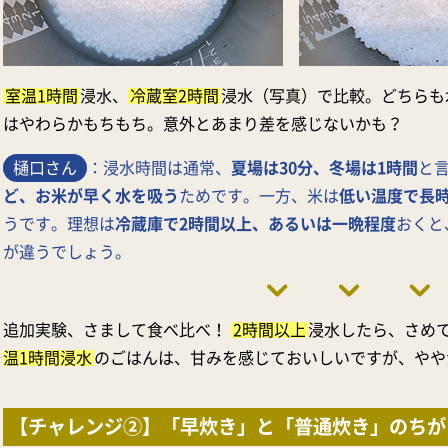
室温1時間
浸水、
冷蔵室2時間
浸水（写真）で比較。どちらも
はやわらかもちもち。意外とあまり差を感じないかも？
樋口さん
：浸水時間は通常、
夏場は30分、冬場は1時間
と
ど、お米が早く水を吸う
ためです。一方、米は
低い温度で長
うです。理想は
冷蔵庫で2時間以上、あるいは一晩程度
おくと
が違うでしょう。
追加実験、さまして食べ比べ！
2時間以上
浸水したら、さめ
温1時間浸水
のごはんは、甘みを感じておいしいですが、やや
【チャレンジ②】「早炊き」と「普通炊き」のちが