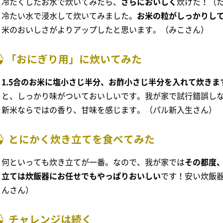
冷たくしたお水で炊いてみたら、
さらにおいしく
炊けた！（
冷たい水で浸水して炊いてみました。
お米の粒がしっかりし
米のおいしさがよりアップしたと思います。（みこさん）
「おにぎり用」に炊いてみた
1.5合のお米に塩小さじ半分、お酢小さじ半分を入れて炊きま
と、しっかり味がついておいしいです。我が家で試行錯誤しな
新米ならではの香り、甘味を感じます。（パル新入生さん）
とにかく炊き立てを食べてみた
何といっても炊き立てが一番。なので、我が家では
その都度
立ては炊飯器にお任せでもやっぱりおいしい
です！安い炊飯
んさん）
チャレンジは続く