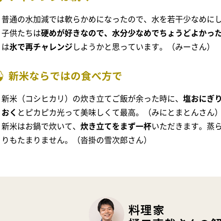
普通の水加減では軟らかめになったので、水を若干少なめに
子供たちは
硬めが好きなので、水分少なめでちょうどよかっ
は
氷で再チャレンジ
しようかと思っています。（みーさん）
新米ならではの食べ方で
新米（コシヒカリ）の炊き立てご飯が余った時に、
塩おにぎ
おく
とピカピカ光って美味しくて最高。（みにとまとんさん
新米はお鍋で炊いて、
炊き立てをまず一杯
いただきます。蒸
りもたまりません。（沓掛の雪次郎さん）