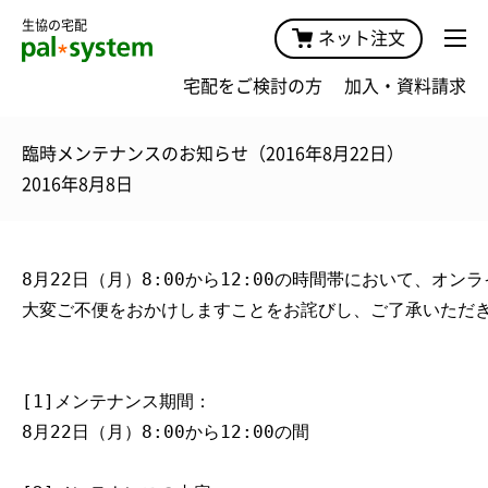
生協の宅配
ネット注文
宅配をご検討の方
加入・資料請求
臨時メンテナンスのお知らせ（2016年8月22日）
2016年8月8日
8
月
22
日（月）
8
:
00
から
12
:
00
の時間帯において、オンラ
大変ご不便をおかけしますことをお詫びし、ご了承いただ
[
1
]メンテナンス期間：
8
月
22
日（月）
8
:
00
から
12
:
00
の間