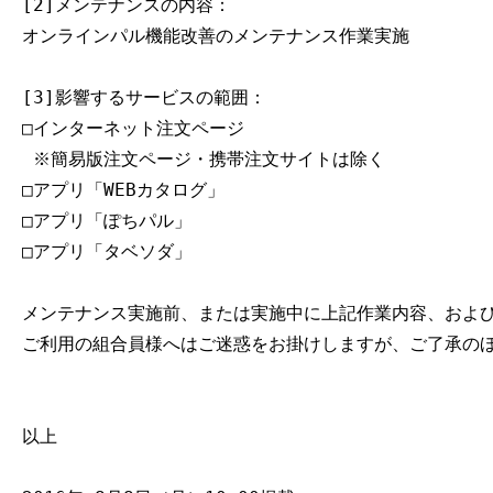
[
2
]メンテナンスの内容：
オンラインパル機能改善のメンテナンス作業実施
[
3
]影響するサービスの範囲：
□インターネット注文ページ

 ※簡易版注文ページ・携帯注文サイトは除く
□アプリ「
WEB
カタログ」
□アプリ「ぽちパル」
□アプリ「タベソダ」
メンテナンス実施前、または実施中に上記作業内容、およ
ご利用の組合員様へはご迷惑をお掛けしますが、ご了承の
以上